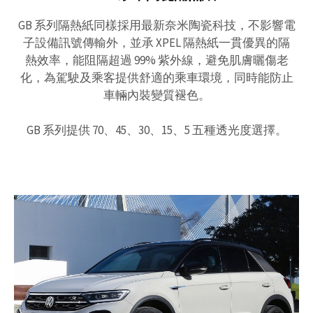
GB 系列隔熱紙同樣採用最新奈米陶瓷科技，不影響電
子設備訊號傳輸外，並承 XPEL 隔熱紙一貫優異的隔
熱效率，能阻隔超過 99% 紫外線，避免肌膚曬傷老
化，為駕駛及乘客提供舒適的乘車環境，同時能防止
車輛內裝變質褪色。
GB 系列提供 70、45、30、15、5 五種透光度選擇。