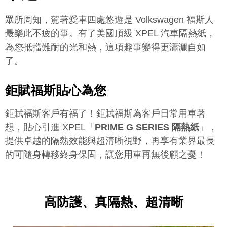
眾所周知，駕著愛車四處悠遊是 Volkswagen 福斯人
最樂此不疲的事。有了美國頂級 XPEL 汽車隔熱紙，
為您抵擋難耐的光和熱，這項趣事變得更瀟灑自如
了。
鉅賦福斯貼心為您
鉅賦福斯客戶有福了！鉅賦福斯為客戶日常用車著
想，貼心引進 XPEL「
PRIME G SERIES 隔熱紙
」，
提供卓越的隔熱效能與超清晰視野，再享有業界最長
的可隨身轉移終身保固，讓您用車再無後顧之憂！
高防護、真隔熱、超清晰