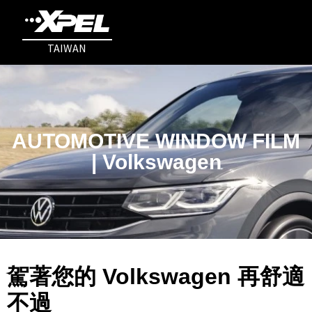
TAIWAN
AUTOMOTIVE WINDOW FILM
| Volkswagen
駕著您的 Volkswagen 再舒適
不過