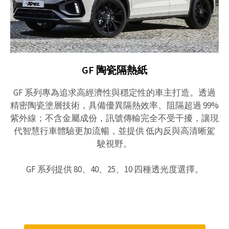
GF 陶瓷隔熱紙
GF 系列專為追求高經濟性與穩定性的車主打造。透過
精密陶瓷塗層技術，具備優異隔熱效率、阻隔超過 99%
紫外線；不含金屬成份，訊號傳輸完全不受干擾，讓現
代智慧行車體驗更加流暢，並提供 低內反與高清晰駕
駛視野。
GF 系列提供 80、40、25、10 四種透光度選擇。