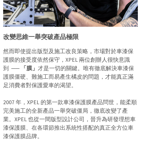
改變思維一舉突破產品極限
然而即使提出版型及施工改良策略，市場對於車漆保
護膜的接受度依然保守，XPEL 兩位創辦人很快意識
到
──
「膜」
才是一切的關鍵。唯有徹底解決車漆保
護膜僵硬、難施工而易產生橘皮的問題，才能真正滿
足消費者對保護愛車的渴望。
2007 年，XPEL 的第一款車漆保護膜產品問世，能柔順
完美施工的全新產品一舉突破僵局，徹底改變了產
業。XPEL 也從一間版型設計公司，晉升為研發理想車
漆保護膜、在各環節推出系統性搭配的真正全方位車
漆保護膜品牌。