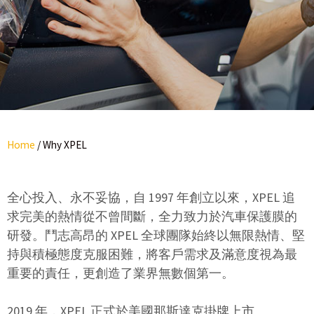
Home
/
Why XPEL
全心投入、永不妥協，自 1997 年創立以來，XPEL 追
求完美的熱情從不曾間斷，全力致力於汽車保護膜的
研發。鬥志高昂的 XPEL 全球團隊始終以無限熱情、堅
持與積極態度克服困難，將客戶需求及滿意度視為最
重要的責任，更創造了業界無數個第一。
2019 年，XPEL 正式於美國那斯達克掛牌上市