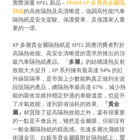
實際測量 XPEL 新品 –
PRIME XP 多層貴金屬隔
熱紙
的高效隔熱及高清晰度，強調高性能汽車
隔熱紙是安全駕駛、保護愛車、及保護家人重
要的一環。
XP 多層貴金屬隔熱紙是 XPEL 因應消費者對於
高隔熱效能、高安全清晰度的需求所推出的頂
級汽車隔熱紙產品。「
多層」
的結構讓熱反射
效能大大提升，XP 系列擁有最高達 94% 的紅
外線阻隔率，是市面上少數能夠真正做到全波
段阻隔的產品，總隔熱率最高達 67%，減少熱
能的吸收並維持穩定舒適的車艙溫度，也提升
了冷氣效能，達到節省油耗的效果。
「貴金
屬」
材質除了提高隔熱效能之外，還有很重要
的一點是不會反光，雖然是金屬膜，但卻沒有
一般金屬隔熱紙的鏡面感。先進多層次濺鍍技
術讓金箔、白銀等貴金屬吸附於隔熱紙上，
塑