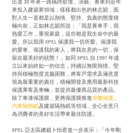
出道 30 年來一路橫跨歌壇、演藝、賽車到近年
來投入建築業領域，樣樣都出色的林志穎，面
對人生一直都是以熱情、堅持、負責的態度積
極向前，正如林志穎所說：「我是賽車手，我
熱愛工作，重視家庭，這些都是我生命中的最
愛。所以我用 XPEL 保護我一切所愛。保護我
的愛車、保護我的家人，將我在意的一切，保
留在最美好的狀態！」如同 XPEL 自 1997 年成
立以來始終如一的信念，持續以無限熱情、堅
持與積極態度克服困難，將客戶需求及滿意度
視為最重要的責任，積極開發及應用最新科技
保護乘客及車輛，並提供最優異品質的產品。
除了車漆保護膜，更將保護膜推進
抑菌保護
、
汽車隔熱紙
及建築隔熱紙等領域，全心全意只
為消費者的美好生活帶來最佳防護。
XPEL 亞太區總裁卜怡君進一步表示：「今年剛