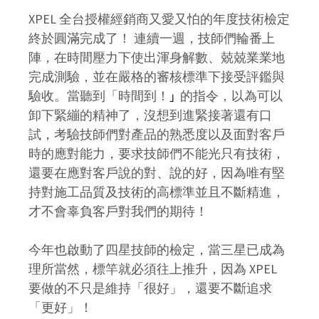
XPEL 全台授權經銷商又愛又怕的年度技術檢定
終於圓滿完成了！
連續一週，技師們輪番上
陣，在時間壓力下使出渾身解數、兢兢業業地
完成測驗，並在嚴格的審核標準下接受評鑑與
驗收。當聽到「
時間到！
的指令，以為可以
」
卸下緊繃的精神了，沒想到進緊接著還有口
試，考驗技師們對產品的熟悉度以及面對客戶
時的應對能力，要求技師們不能光只有技術，
還要在應對客戶說的對、說的好，
因為唯有堅
持對施工品質及技術的高標準並且不斷精進，
才不會辜負客戶對我們的期待！
今年也啟動了四星技師的檢定，當三星已成為
理所當然，標竿就必須往上推升，因為 XPEL
要做的不只是維持「很好」，還要不斷追求
「更好」！