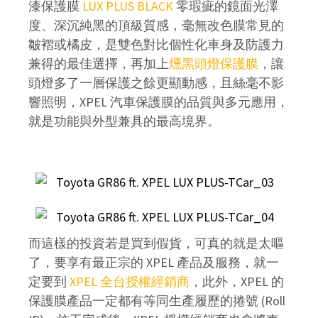
漆保護膜
LUX PLUS BLACK
零瑕疵的鏡面光澤
度、深沉純黑的頂級質感，毫無改色膜常見的
皺褶或橘皮，是雙色對比個性化車身及防護力
兼得的最佳選擇，再加上
燻黑頭燈保護膜
，讓
頭燈多了一層保護之餘更顯動感，且絲毫不影
響照明，XPEL 汽車保護膜的品質與多元應用，
就是功能與外型兼具的最高境界。
而這樣的投資若是買到假貨，可真的就是太嘔
了，要享有最正宗的 XPEL 產品及服務，就一
定要到
XPEL 全台授權經銷商
，此外，XPEL 的
保護膜產品一定都有等同生產履歷的捲號 (Roll