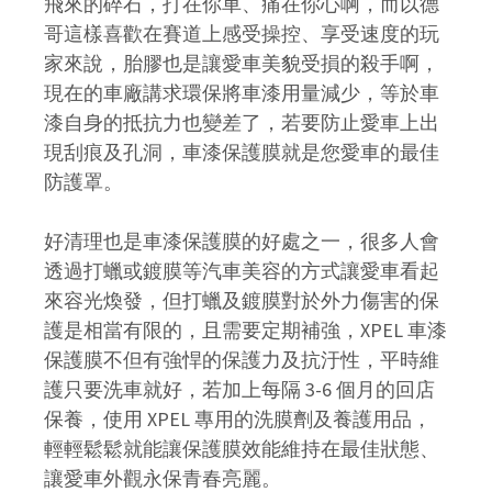
飛來的碎石，打在你車、痛在你心啊，而以德
哥這樣喜歡在賽道上感受操控、享受速度的玩
家來說，胎膠也是讓愛車美貌受損的殺手啊，
現在的車廠講求環保將車漆用量減少，等於車
漆自身的抵抗力也變差了，若要防止愛車上出
現刮痕及孔洞，車漆保護膜就是您愛車的最佳
防護罩。
好清理也是車漆保護膜的好處之一，很多人會
透過打蠟或鍍膜等汽車美容的方式讓愛車看起
來容光煥發，但打蠟及鍍膜對於外力傷害的保
護是相當有限的，且需要定期補強，XPEL 車漆
保護膜不但有強悍的保護力及抗汙性，平時維
護只要洗車就好，若加上每隔 3-6 個月的回店
保養，使用 XPEL 專用的洗膜劑及養護用品，
輕輕鬆鬆就能讓保護膜效能維持在最佳狀態、
讓愛車外觀永保青春亮麗。