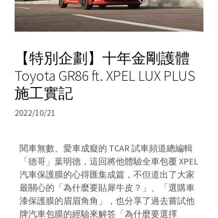
【特別企劃】十年金剛護體
Toyota GR86 ft. XPEL LUX PLUS
施工實記
2022/10/21
閱車無數、愛車成癡的 TCAR 試車頻道總編輯
「德哥」葉明德，這回將他體驗全車包覆 XPEL
汽車保護膜的心得匯集成篇，不但道出了大家
最關心的「為什麼要貼犀牛皮？」、「選購車
漆保護膜的眉眉角角
」
，也分享了過去嘗試他
牌汽車包膜的經驗來解答「為什麼要選擇